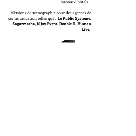
bureaux, hôtels...
Missions de scénographie pour des agences de
communication telles que :
Le Public Système,
Sagarmatha, N'Joy Event, Double II, Human
Live.
Au sein de l'agence Berthet Pochy et sous la
direction de Jean Louis Berthet.
Differentes missions d'architecture intérieur
dans le secteur tertiaire :
Bureau de direction, restaurants, Hall, foyer et
business center.
design mobilier: conception, dessin technique,
réedition et suivi de fabrication.